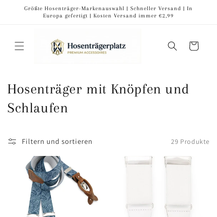
Direkt
Größte Hosenträger-Markenauswahl | Schneller Versand | In
zum
Europa gefertigt | Kosten Versand immer €2,99
Inhalt
Warenkorb
K
Hosenträger mit Knöpfen und
a
Schlaufen
t
Filtern und sortieren
29 Produkte
e
g
o
r