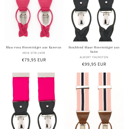
Blau-rosa Hosenträger aus Kanevas
Strahlend blaue Hosenträger aus
Satin
HEIN STRIJKER
Anbieter:
ALBERT THURSTON
Anbieter:
Normaler
€79,95 EUR
Normaler
€99,95 EUR
Preis
Preis