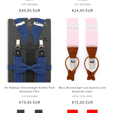
SIR REDMAN
Anbieter:
SIR REDMAN
Anbieter:
Normaler
€49,95 EUR
Normaler
€24,95 EUR
Preis
Preis
Sir Redman Hosenträger Kombi-Pack
Rosa Hosenträger aus Kanevas mit
Botanical Flow
braunem Leder
SIR REDMAN
Anbieter:
HEIN STRIJKER
Anbieter:
Normaler
€79,95 EUR
Normaler
€75,00 EUR
Preis
Preis