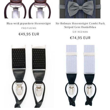
Blau-weiß gepunktete Hosenträger
Sir Redman Hosenträger Combi Pack
Striped Gent Dunkelblau
PROFUOMO
Anbieter:
SIR REDMAN
Anbieter:
Normaler
€49,95 EUR
Normaler
€74,95 EUR
Preis
Preis