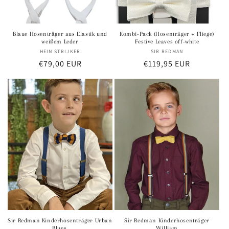
Blaue Hosenträger aus Elastik und
Kombi-Pack (Hosenträger + Fliege)
weißem Leder
Festive Leaves off-white
HEIN STRIJKER
Anbieter:
SIR REDMAN
Anbieter:
Normaler
€79,00 EUR
Normaler
€119,95 EUR
Preis
Preis
Sir Redman Kinderhosenträger Urban
Sir Redman Kinderhosenträger
Blues.
William