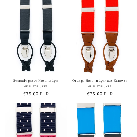
Schmale graue Hosenträger
Orange Hosenträger aus Kanevas
HEIN STRIJKER
Anbieter:
HEIN STRIJKER
Anbieter:
Normaler
€75,00 EUR
Normaler
€75,00 EUR
Preis
Preis