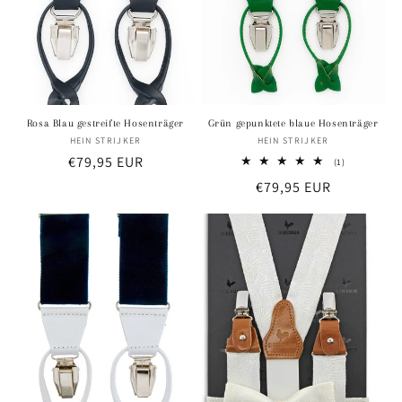
Rosa Blau gestreifte Hosenträger
Grün gepunktete blaue Hosenträger
HEIN STRIJKER
Anbieter:
HEIN STRIJKER
Anbieter:
Normaler
€79,95 EUR
1
(1)
Bewertungen
Preis
Normaler
€79,95 EUR
insgesamt
Preis