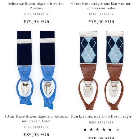
Schwarze Hosenträger mit weißen
Graue Hosenträger aus Kanevas mit
Punkten
schwarzem Leder
HEIN STRIJKER
Anbieter:
HEIN STRIJKER
Anbieter:
Normaler
€79,95 EUR
Normaler
€75,00 EUR
Preis
Preis
3,5cm Blaue Hosenträger aus Kanevas
Blau karierte, elastische Hosenträger
mit blauem Leder
HEIN STRIJKER
Anbieter:
HEIN STRIJKER
Anbieter:
2
(2)
Normaler
€85,95 EUR
Bewertungen
Normaler
€79,95 EUR
insgesamt