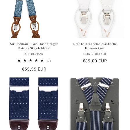
i
e
:
Sir Redman luxus Hosenträger
Elfenbeinfarbene, elastische
Paisley Sketch blauw
Hosenträger
SIR REDMAN
Anbieter:
HEIN STRIJKER
Anbieter:
Normaler
€89,00 EUR
1
(1)
Bewertungen
Preis
Normaler
€59,95 EUR
insgesamt
Preis