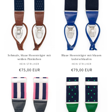
Schmale, blaue Hosenträger mit
Blaue Hosenträger mit blauen
weißen Pünktchen
Lederschlaufen
HEIN STRIJKER
Anbieter:
HEIN STRIJKER
Anbieter:
Normaler
€75,00 EUR
Normaler
€79,00 EUR
Preis
Preis