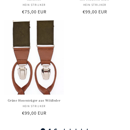
HEIN STRIJKER
Anbieter:
HEIN STRIJKER
Anbieter:
Normaler
€75,00 EUR
Normaler
€99,00 EUR
Preis
Preis
Grüne Hosenträger aus Wildleder
HEIN STRIJKER
Anbieter:
Normaler
€99,00 EUR
Preis