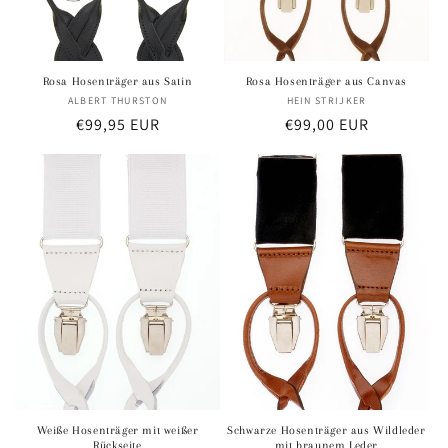
Rosa Hosenträger aus Satin
Rosa Hosenträger aus Canvas
ALBERT THURSTON
Anbieter:
HEIN STRIJKER
Anbieter:
Normaler
€99,95 EUR
Normaler
€99,00 EUR
Preis
Preis
Weiße Hosenträger mit weißer
Schwarze Hosenträger aus Wildleder
Rückseite
mit braunem Leder