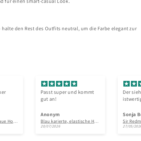
d für einen smart-casual Look.
– halte den Rest des Outfits neutral, um die Farbe elegant zur
er und kommt
Der sieht toll aus und
istwertig verarbeitet.
Sonja Bertz
Blau karierte, elastische Hosenträger
Sir Redman luxus Hosenträger Paisley Sketch blauw
27/05/2026