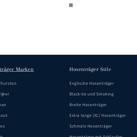
träger Marken
Hosenträger Stile
Thurston
Englische Hosenträger
ijker
Black-tie und Smoking
man
Breite Hosenträger
tout
Extra lange (XL) Hosenträger
mo
Schmale Hosenträger
is
Hosenträger mit Schlaufen