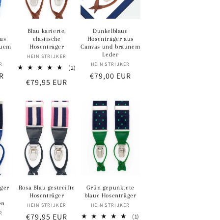
Blau karierte,
Dunkelblaue
aus
elastische
Hosenträger aus
auem
Hosenträger
Canvas und braunem
Leder
Anbieter:
HEIN STRIJKER
eter:
Anbieter:
R
HEIN STRIJKER
2
(2)
R
Normaler
€79,00 EUR
Bewertungen
Normaler
€79,95 EUR
insgesamt
Preis
Preis
ger
Rosa Blau gestreifte
Grün gepunktete
Hosenträger
blaue Hosenträger
en
Anbieter:
Anbieter:
HEIN STRIJKER
HEIN STRIJKER
eter:
R
Normaler
€79,95 EUR
1
(1)