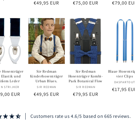
Normaler
€49,95 EUR
Normaler
€75,00 EUR
Normaler
€79,00 EU
eis
Preis
Preis
Preis
e Hosenträger
Sir Redman
Sir Redman
Blaue Hosenträ
 Elastik und
Kinderhosenträger
Hosenträger Kombi-
vier Clips
ißem Leder
Urban Blues.
Pack Botanical Flow
Anbi
DASPARTOU
Anbieter:
Anbieter:
Anbieter:
IN STRIJKER
SIR REDMAN
SIR REDMAN
Normaler
€17,95 EU
ormaler
9,00 EUR
Normaler
€49,95 EUR
Normaler
€79,95 EUR
Preis
eis
Preis
Preis
Customers rate us 4.6/5 based on 665 reviews.