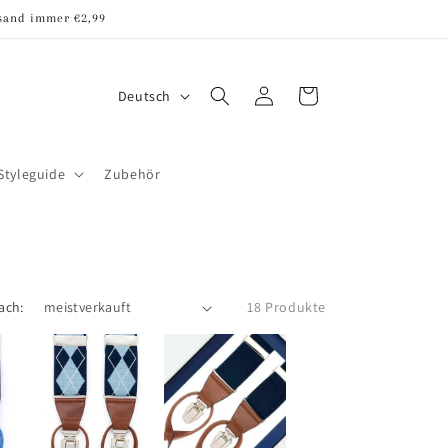
rsand immer €2,99
S
Einloggen
Warenkorb
Deutsch
p
r
Styleguide
Zubehör
a
c
h
e
ach:
18 Produkte