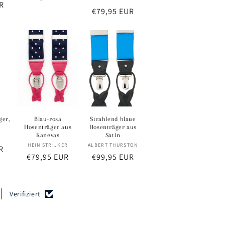
R
Bewertungen
Preis
Normaler
€79,95 EUR
insgesamt
Preis
ger,
Blau-rosa
Strahlend blaue
Hosenträger aus
Hosenträger aus
Kanevas
Satin
eter:
T
Anbieter:
Anbieter:
HEIN STRIJKER
ALBERT THURSTON
R
Normaler
€79,95 EUR
Normaler
€99,95 EUR
Preis
Preis
Verifiziert