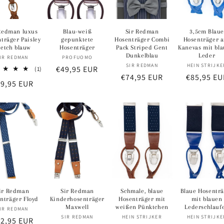
Redman luxus
Blau-weiß
Sir Redman
3,5cm Blaue
träger Paisley
gepunktete
Hosenträger Combi
Hosenträger 
ketch blauw
Hosenträger
Pack Striped Gent
Kanevas mit bl
Dunkelblau
Leder
Anbieter:
Anbieter:
IR REDMAN
PROFUOMO
Anbieter:
Anbi
SIR REDMAN
HEIN STRIJKE
Normaler
€49,95 EUR
1
(1)
Normaler
€74,95 EUR
Normaler
€85,95 EU
Bewertungen
Preis
ormaler
9,95 EUR
insgesamt
Preis
Preis
eis
ir Redman
Sir Redman
Schmale, blaue
Blaue Hosenträ
nträger Floyd
Kinderhosenträger
Hosenträger mit
mit blauen
Maxwell
weißen Pünktchen
Lederschlauf
Anbieter:
IR REDMAN
Anbieter:
Anbieter:
Anbi
SIR REDMAN
HEIN STRIJKER
HEIN STRIJKE
ormaler
2,95 EUR