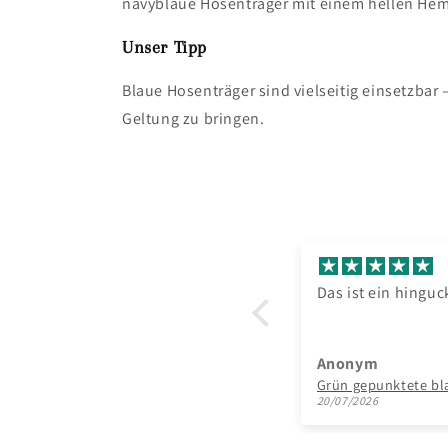
navyblaue Hosenträger mit einem hellen Hem
Unser Tipp
Blaue Hosenträger sind vielseitig einsetzbar 
Geltung zu bringen.
Das ist ein hingucker
Passt sup
gut an!
Anonym
Anonym
Grün gepunktete blaue Hosenträger
20/07/2026
20/07/2026