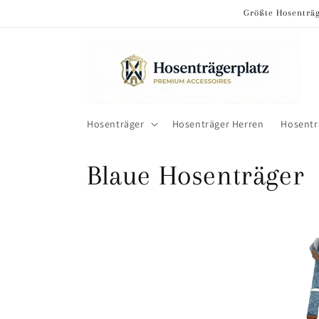
Direkt
Größte Hosenträg
zum
Inhalt
Hosenträger
Hosenträger Herren
Hosent
K
Blaue Hosenträger
a
t
e