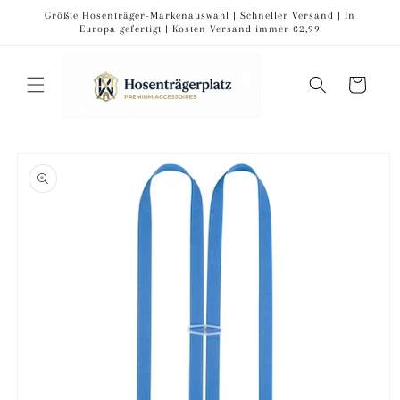
Direkt
Größte Hosenträger-Markenauswahl | Schneller Versand | In
zum
Europa gefertigt | Kosten Versand immer €2,99
Inhalt
Warenkorb
oduktinformationen
ringen