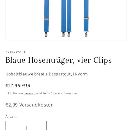
Medien
1
in
DASPARTOUT
Modal
Blaue Hosenträger, vier Clips
öffnen
SKU:
Kobaltblauwe bretels Daspartout, H-vorm
Normaler
€17,95 EUR
Preis
Inkl. Steuern.
Versand
wird beim Checkout berechnet
€2,99 Versandkosten
Anzahl
Anzahl