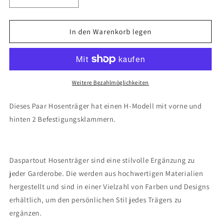
Verringere
Erhöhe
die
die
Menge
Menge
für
für
In den Warenkorb legen
Blaue
Blaue
Hosenträger,
Hosenträger,
vier
vier
Clips
Clips
Weitere Bezahlmöglichkeiten
Dieses Paar Hosenträger hat einen H-Modell mit vorne und
hinten 2 Befestigungsklammern.
Daspartout Hosenträger sind eine stilvolle Ergänzung zu
jeder Garderobe. Die werden aus hochwertigen Materialien
hergestellt und sind in einer Vielzahl von Farben und Designs
erhältlich, um den persönlichen Stil jedes Trägers zu
ergänzen.