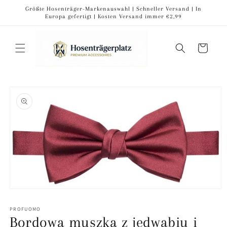
Przejdź
Größte Hosenträger-Markenauswahl | Schneller Versand | In
do treści
Europa gefertigt | Kosten Versand immer €2,99
Koszyk
Pomiń,
aby
przejść do
informacji
o
produkcie
Otwórz
multimedia
1
PROFUOMO
w
Bordowa muszka z jedwabiu i
oknie