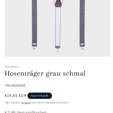
Medien
1
in
MICHAELIS
Modal
Hosenträger grau schmal
öffnen
SKU:
PM1B00006E
Normaler
€19,95 EUR
Ausverkauft
Preis
Inkl. Steuern.
Versand
wird beim Checkout berechnet
€2,99 Versandkosten