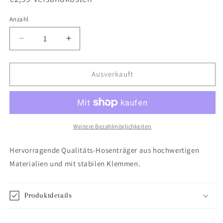
Anzahl
Anzahl
Verringere
Erhöhe
die
die
Menge
Menge
für
für
Ausverkauft
Hosenträger
Hosenträger
grau
grau
schmal
schmal
Weitere Bezahlmöglichkeiten
Hervorragende Qualitäts-Hosenträger aus hochwertigen
Materialien und mit stabilen Klemmen.
Produktdetails