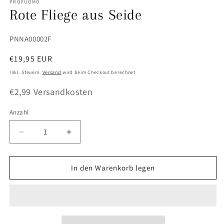
PROFUOMO
Modal
Rote Fliege aus Seide
öffnen
SKU:
PNNA00002F
Normaler
€19,95 EUR
Preis
Inkl. Steuern.
Versand
wird beim Checkout berechnet
€2,99 Versandkosten
Anzahl
Anzahl
Verringere
Erhöhe
die
die
Menge
Menge
für
für
In den Warenkorb legen
Rote
Rote
Fliege
Fliege
aus
aus
Seide
Seide