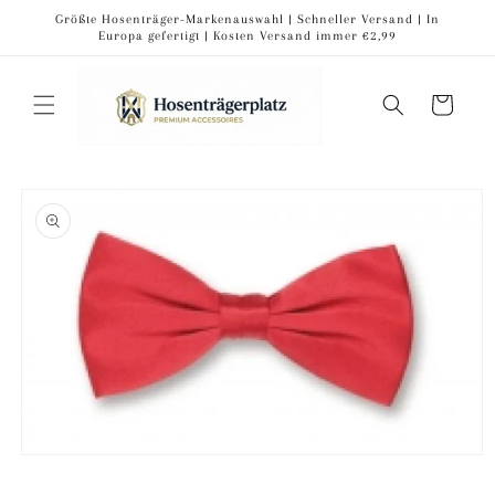
Direkt
Größte Hosenträger-Markenauswahl | Schneller Versand | In
zum
Europa gefertigt | Kosten Versand immer €2,99
Inhalt
Warenkorb
oduktinformationen
ringen
Medien
1
in