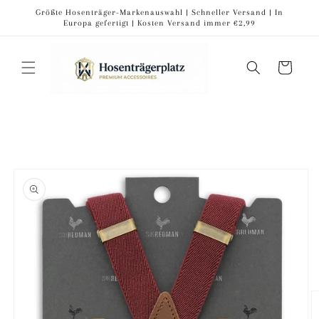
Direkt
Größte Hosenträger-Markenauswahl | Schneller Versand | In
zum
Europa gefertigt | Kosten Versand immer €2,99
Inhalt
Warenkorb
oduktinformationen
ringen