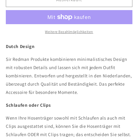
Sir
Sir
Redman
Redman
Hosenträger
Hosenträger
Kombi-
Kombi-
Pack
Pack
Weitere Bezahlmöglichkeiten
Mr.
Mr.
Buck
Buck
Dutch Design
Burgundy
Burgundy
Sir Redman Produkte kombinieren minimalistisches Design
mit robusten Details und lassen sich mit jedem Outfit
kombinieren. Entworfen und hergestellt in den Niederlanden,
überzeugt durch Qualität und Beständigkeit. Das perfekte
Accessoire für besondere Momente.
Schlaufen oder Clips
Wenn Ihre Hosenträger sowohl mit Schlaufen als auch mit
Clips ausgestattet sind, können Sie die Hosenträger mit
Schlaufen ODER mit Clips tragen; das entscheiden Sie selbst.