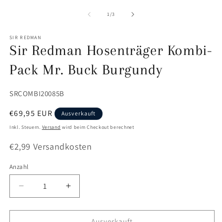
von
1
/
3
SIR REDMAN
Sir Redman Hosenträger Kombi-
Pack Mr. Buck Burgundy
SKU:
SRCOMBI20085B
Normaler
€69,95 EUR
Ausverkauft
Preis
Inkl. Steuern.
Versand
wird beim Checkout berechnet
€2,99 Versandkosten
Anzahl
Anzahl
Verringere
Erhöhe
die
die
Menge
Menge
für
für
Ausverkauft