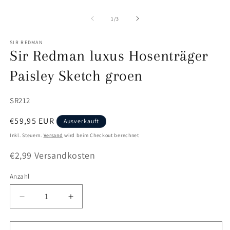
Medien
1
in
von
1
/
3
Modal
öffnen
SIR REDMAN
Sir Redman luxus Hosenträger
Paisley Sketch groen
SKU:
SR212
Normaler
€59,95 EUR
Ausverkauft
Preis
Inkl. Steuern.
Versand
wird beim Checkout berechnet
€2,99 Versandkosten
Anzahl
Anzahl
Verringere
Erhöhe
die
die
Menge
Menge