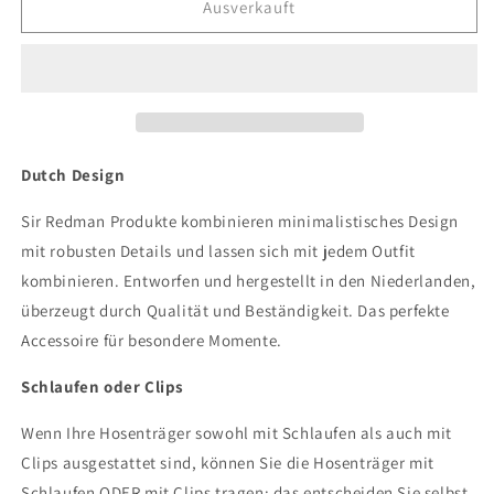
für
für
Ausverkauft
Sir
Sir
Redman
Redman
luxus
luxus
Hosenträger
Hosenträger
Paisley
Paisley
Sketch
Sketch
groen
groen
Dutch Design
Sir Redman Produkte kombinieren minimalistisches Design
mit robusten Details und lassen sich mit jedem Outfit
kombinieren. Entworfen und hergestellt in den Niederlanden,
überzeugt durch Qualität und Beständigkeit. Das perfekte
Accessoire für besondere Momente.
Schlaufen oder Clips
Wenn Ihre Hosenträger sowohl mit Schlaufen als auch mit
Clips ausgestattet sind, können Sie die Hosenträger mit
Schlaufen ODER mit Clips tragen; das entscheiden Sie selbst.