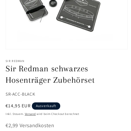
Medien
1
in
SIR REDMAN
Modal
Sir Redman schwarzes
öffnen
Hosenträger Zubehörset
SKU:
SR-ACC-BLACK
Normaler
€14,95 EUR
Ausverkauft
Preis
Inkl. Steuern.
Versand
wird beim Checkout berechnet
€2,99 Versandkosten