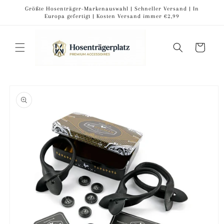
Direkt
Größte Hosenträger-Markenauswahl | Schneller Versand | In
zum
Europa gefertigt | Kosten Versand immer €2,99
Inhalt
Warenkorb
oduktinformationen
ringen