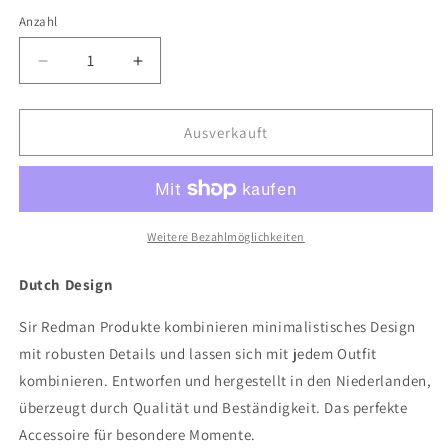
Anzahl
Anzahl
Verringere
Erhöhe
die
die
Menge
Menge
für
für
Ausverkauft
Sir
Sir
Redman
Redman
schwarzes
schwarzes
Hosenträger
Hosenträger
Zubehörset
Zubehörset
Weitere Bezahlmöglichkeiten
Dutch Design
Sir Redman Produkte kombinieren minimalistisches Design
mit robusten Details und lassen sich mit jedem Outfit
kombinieren. Entworfen und hergestellt in den Niederlanden,
überzeugt durch Qualität und Beständigkeit. Das perfekte
Accessoire für besondere Momente.