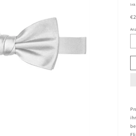
Pr
Ink
€2
An
An
Pr
ih
be
Fl