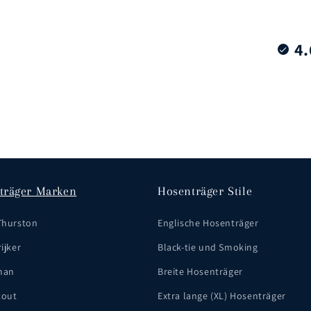
4.
träger Marken
Hosenträger Stile
Thurston
Englische Hosenträger
ijker
Black-tie und Smoking
man
Breite Hosenträger
tout
Extra lange (XL) Hosenträger