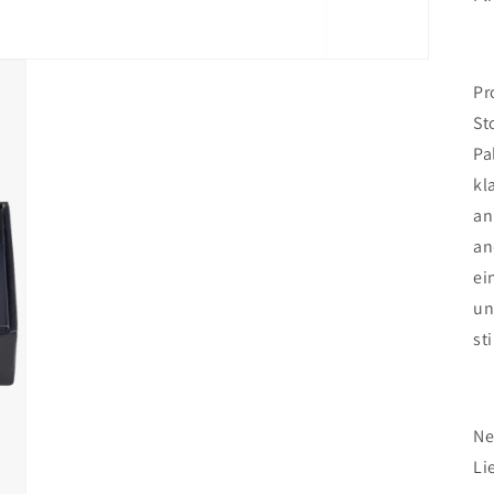
Pr
St
Pa
kl
an
an
ei
un
st
Ne
Li