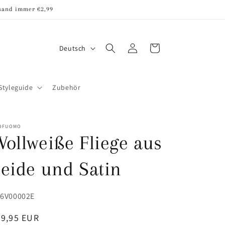
rsand immer €2,99
S
Einloggen
Warenkorb
Deutsch
p
r
Styleguide
Zubehör
a
c
h
OFUOMO
ollweiße Fliege aus
e
eide und Satin
U:
6V00002E
ormaler
39,95 EUR