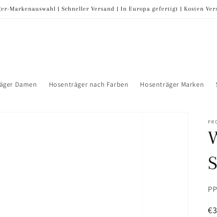
er-Markenauswahl | Schneller Versand | In Europa gefertigt | Kosten Ve
räger Damen
Hosenträger nach Farben
Hosenträger Marken
PR
W
S
SK
PP
N
€