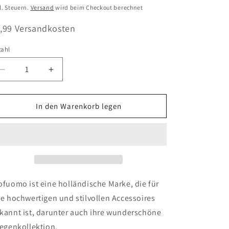
eis
l. Steuern.
Versand
wird beim Checkout berechnet
,99 Versandkosten
zahl
zahl
Verringere
Erhöhe
die
die
Menge
Menge
für
für
In den Warenkorb legen
Wollweiße
Wollweiße
Fliege
Fliege
aus
aus
Seide
Seide
und
und
Satin
Satin
ofuomo ist eine holländische Marke, die für
re hochwertigen und stilvollen Accessoires
kannt ist, darunter auch ihre wunderschöne
iegenkollektion.