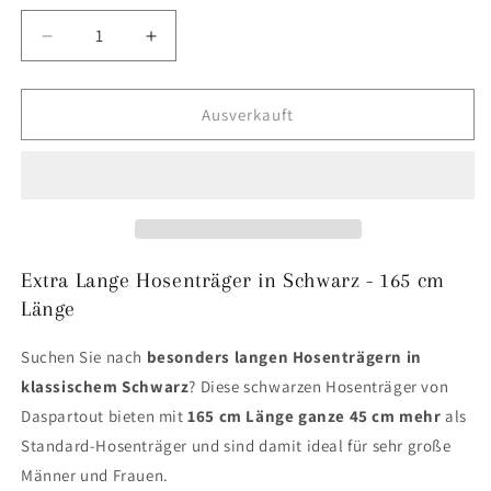
Verringere
Erhöhe
die
die
Menge
Menge
für
für
Ausverkauft
165
165
cm
cm
-
-
schwarze
schwarze
Hosenträger
Hosenträger
-
-
extra
extra
Extra Lange Hosenträger in Schwarz - 165 cm
lang
lang
Länge
Suchen Sie nach
besonders langen Hosenträgern in
klassischem Schwarz
? Diese schwarzen Hosenträger von
Daspartout bieten mit
165 cm Länge ganze 45 cm mehr
als
Standard-Hosenträger und sind damit ideal für sehr große
Männer und Frauen.