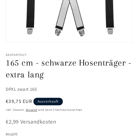
Medien
1
in
DASPARTOUT
Modal
165 cm - schwarze Hosenträger -
öffnen
extra lang
SKU:
DPXL zwart 165
Normaler
€39,75 EUR
Ausverkauft
Preis
Inkl. Steuern.
Versand
wird beim Checkout berechnet
€2,99 Versandkosten
Anzahl
Anzahl