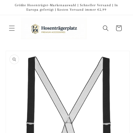
Direkt
Größte Hosenträger-Markenauswahl | Schneller Versand | In
zum
Europa gefertigt | Kosten Versand immer €2,99
Inhalt
Warenkorb
oduktinformationen
ringen